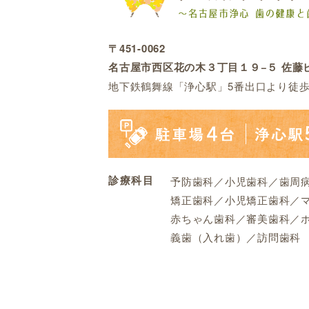
〒451-0062
名古屋市西区花の木３丁目１９−５ 佐藤ビ
地下鉄鶴舞線「浄心駅」5番出口より徒歩
診療科目
予防歯科／小児歯科／歯周
矯正歯科／小児矯正歯科／
赤ちゃん歯科／審美歯科／
義歯（入れ歯）／訪問歯科