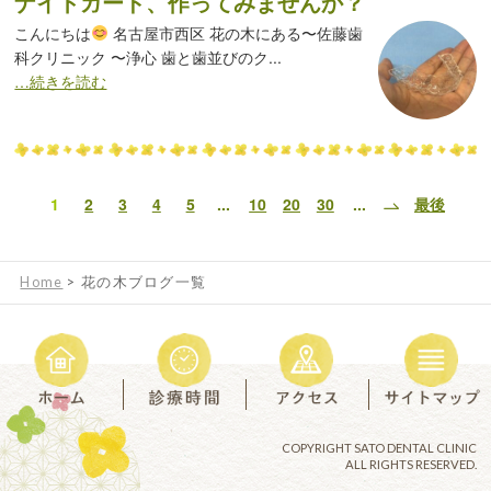
ナイトガード、作ってみませんか？
こんにちは
名古屋市西区 花の木にある〜佐藤歯
科クリニック 〜浄心 歯と歯並びのク...
…続きを読む
1
2
3
4
5
...
10
20
30
...
最後
Home
>
花の木ブログ一覧
COPYRIGHT SATO DENTAL CLINIC
ALL RIGHTS RESERVED.