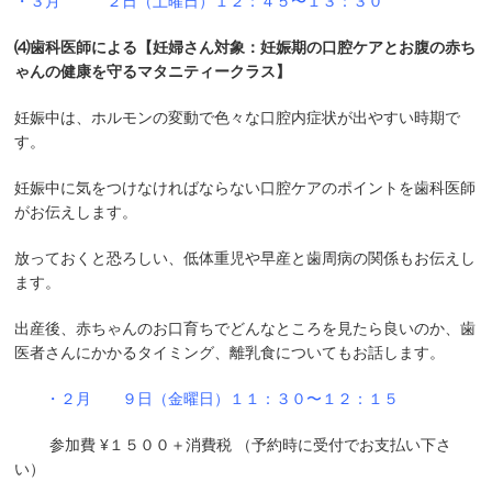
・３
月 ２日（土曜日）１２：４５〜１３：３０
⑷歯科医師による【妊婦さん対象：妊娠期の口腔ケアとお腹の赤ち
ゃんの健康を守るマタニティークラス】
妊娠中は、ホルモンの変動で色々な口腔内症状が出やすい時期で
す。
妊娠中に気をつけなければならない口腔ケアのポイントを歯科医師
がお伝えします。
放っておくと恐ろしい、低体重児や早産と歯周病の関係もお伝えし
ます。
出産後、赤ちゃんのお口育ちでどんなところを見たら良いのか、歯
医者さんにかかるタイミング、離乳食についてもお話します。
・２月 ９日（金曜日）１１：３０〜１２：１５
参加費 ¥１５００＋消費税 （予約時に受付でお支払い下さ
い）