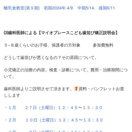
離乳食教室(第９
期) 初期2024年 4/9. 中期5/14. 後期6/11
⑶歯科医師による【マイオブレースこども歯並び矯正説明会】
５−８歳くらいのお子様、保護者の方対象 参加費無料
どうして歯並びが悪くなるの？その原因について。
小児矯正の治療の内容。検査・診断について。費用・治療期間につ
いて。
歯科医師よりご説明させて頂きます。
資料・パンフレットお渡
しします
・１
月 ２７日（土曜日）１２：４５〜１３：３０
・２月
１０
日（土曜日）１２：４５〜１３：３０