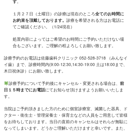
す
。
１月２７日（土曜日）の診療は現在のところ
全てのお時間に
お約束を頂戴しております
。
診療を希望される方はお電話に
てご確認ください。（1/24現在）
処置内容によってはご希望のお時間にご予約いただけない場
合もございます。ご理解の程よろしくお願い致します。
診療予約のお電話は佐藤歯科クリニック 052-528-3718 （みんなイ
イ歯）まで、診療時間内(9:00-12:30,14:30-19:00 土は18:00まで、
木日祝休診）にお願い致します。
診療予約について予約後にキャンセル・変更される場合は、
前
日１５時までにお電話
にてお知らせ頂けますようお願いいたしま
す。
当院はご予約頂きました方のために個室診療室、滅菌した器具、ド
クター・衛生士・管理栄養士・保育士などの人員をご用意して皆様
をお待ちしております。当日の直前のキャンセルはそれらが無駄に
なってしまいます。どうかご理解いただけますと幸いです。また、