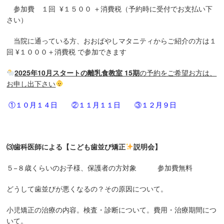
参加費 １回 ¥１５００ ＋消費税（予約時に受付でお支払い下
さい）
当院に通っている方、おおばやしマタニティからご紹介の方は１
回 ¥１０００＋消費税 で参加できます
2025
年10
月スタートの離乳食教室 15期
の予約をご希望お方は、
お申し出下さい
①１０
月１４日 ②１１
月１１
日 ③１２
月９
日
⑶歯科医師による【こども歯並び矯正
説明会】
５−８歳くらいのお子様、保護者の方対象 参加費無料
どうして歯並びが悪くなるの？その原因について。
小児矯正の治療の内容。検査・診断について。費用・治療期間につ
いて。