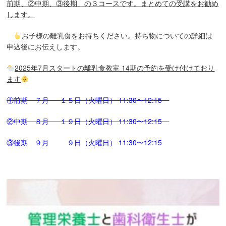
前期、②中期、③後期」の３コースです。まとめての受講をお勧め
します。
お子様の離乳食をお持ちください。持ち物についての詳細は
申込後にお伝えします。
2025
年7
月スタートの離乳食教室 14
期の予約を受け付けており
ます
①前期 ７月 １５日（火曜日） 11:30〜12:15
②中
期 ８
月 １９日（火曜日） 11:30〜12:15
③後期 ９月 ９日（火曜日） 11:30〜12:15