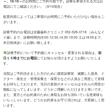
～、16:15～
のお時間にご予約可能です
。
診療を希望される方はお
電話にてご確認ください。（9/10現在）
処置内容によってはご希望のお時間にご予約いただけない場合もご
ざいます。
診療予約のお電話は佐藤歯科クリニック 052-528-3718 （みんなイ
イ歯）まで、診療時間内(9:00-12:30,14:30-19:00 土は18:00まで、
木日祝休診）にお願い致します。
診療予約について予約後にキャンセル・変更される場合は、
前
日１５時までにお電話
にてお知らせ頂けますようお願いいたしま
す。
当院はご予約頂きました方のために個室診療室、滅菌した器具、ド
クター・衛生士・管理栄養士・保育士などの人員をご用意して皆様
をお待ちしております。当日の直前のキャンセルはそれらの用意が
無駄になってしまいます。どうかご理解いただけますと幸いです。
また、貴方とのお約束のために来院をお待ち頂0いている患者様も
いらっしゃいます。どうかお約束をお守り頂ければ、大変嬉しく思
います。